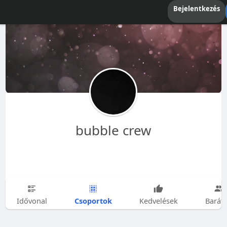
Bejelentkezés
bubble crew
Csoportok
Idővonal
Kedvelések
Barát