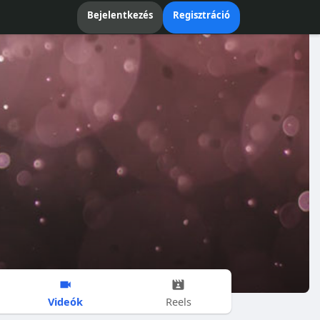
Bejelentkezés
Regisztráció
Videók
Reels