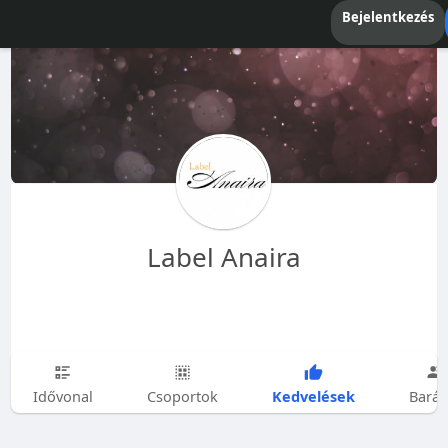
Bejelentkezés
Label Anaira
Kedvelések
Idővonal
Csoportok
Barát