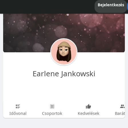
Bejelentkezés
Earlene Jankowski
Idővonal
Csoportok
Kedvelések
Baráto