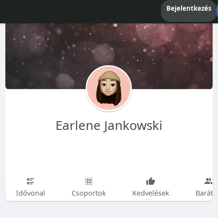
Bejelentkezés
Earlene Jankowski
Idővonal
Csoportok
Kedvelések
Baráto