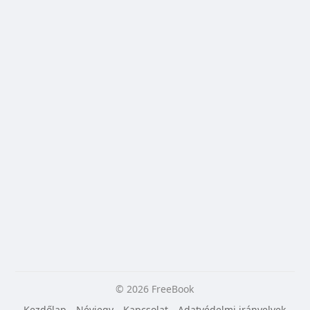
© 2026 FreeBook
Kezdőlap
Névjegy
Kapcsolat
Adatvédelmi irányelvek