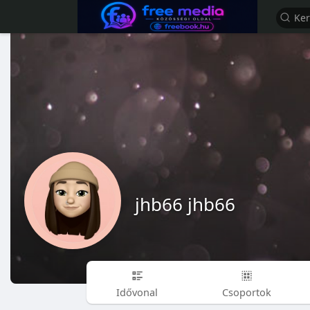
jhb66 jhb66
Idővonal
Csoportok