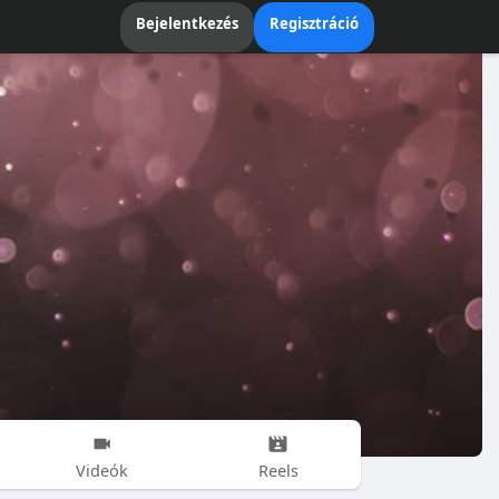
Bejelentkezés
Regisztráció
Videók
Reels