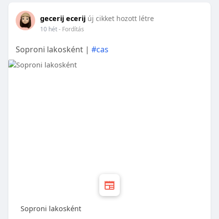
gecerij ecerij
új cikket hozott létre
10 hét
- Fordítás
Soproni lakosként |
#cas
Soproni lakosként