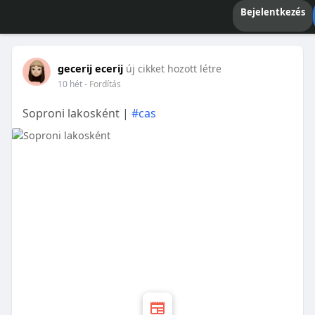
Bejelentkezés
gecerij ecerij
új cikket hozott létre
10 hét
- Fordítás
Soproni lakosként |
#cas