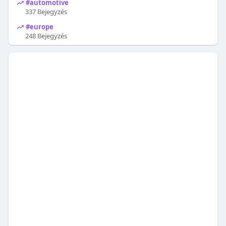
#automotive
337 Bejegyzés
#europe
248 Bejegyzés