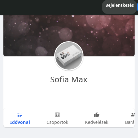
Bejelentkezés
Sofia Max
Idővonal
Csoportok
Kedvelések
Barát