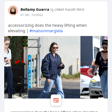
Bellamy Guerra
új cikket hozott létre
41 hét
- Fordítás
accessorizing does the heavy lifting when
elevating |
#maisonmargiela