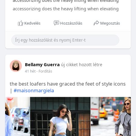
accessorizing does the heavy lifting when elevating
accessorizing does the heavy lifting when elevating
Kedvelés
Hozzászólás
Megosztás
Bellamy Guerra
új cikket hozott létre
41 hét
- Fordítás
the best loafers have graced the feet of style icons
|
#maisonmargiela