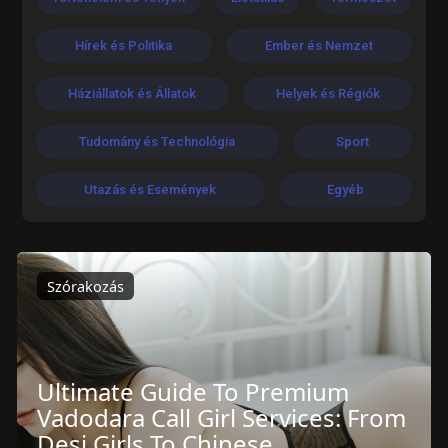
Hírek és Politika
Ember és Nemzet
Háziállatok és Állatok
Helyek és Régiók
Tudomány és Technológia
Sport
Utazás és Események
Egyéb
Szórakozás
Ultimate Guide To Premium
Vadodara Call Girl Services: From
Desi Girls To Chinese