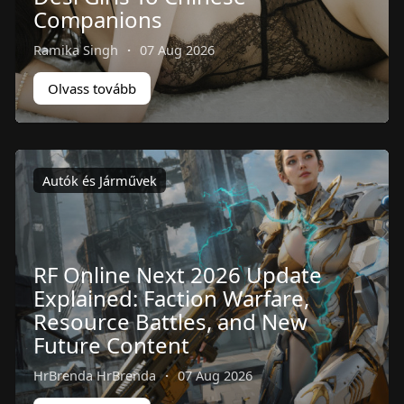
Companions
Ramika Singh
·
07 Aug 2026
Olvass tovább
Autók és Járművek
RF Online Next 2026 Update
Explained: Faction Warfare,
Resource Battles, and New
Future Content
HrBrenda HrBrenda
·
07 Aug 2026