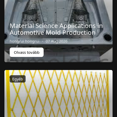
Material Science Applications in
Automotive Mold Production
hongrui hongrui
·
07 Aug 2026
Olvass tovább
Egyéb