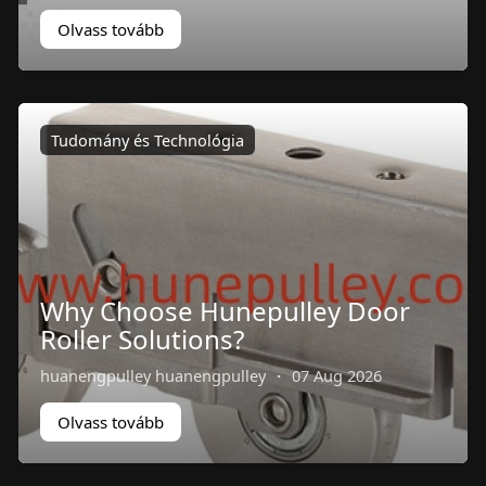
Olvass tovább
Tudomány és Technológia
Why Choose Hunepulley Door
Roller Solutions?
huanengpulley huanengpulley
·
07 Aug 2026
Olvass tovább