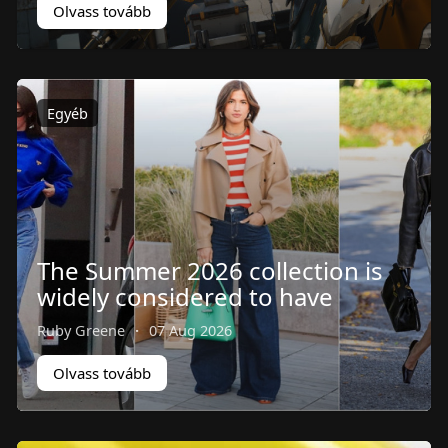
Olvass tovább
Egyéb
The Summer 2026 collection is
widely considered to have
Ruby Greene
·
07 Aug 2026
Olvass tovább