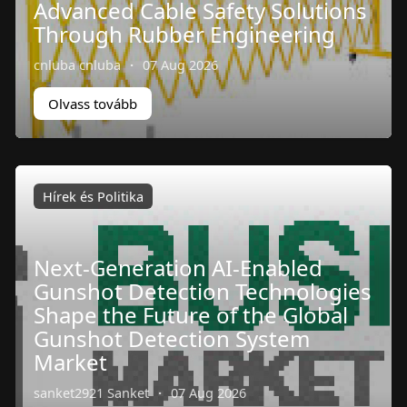
Advanced Cable Safety Solutions
Through Rubber Engineering
cnluba cnluba
·
07 Aug 2026
Olvass tovább
Hírek és Politika
Next-Generation AI-Enabled
Gunshot Detection Technologies
Shape the Future of the Global
Gunshot Detection System
Market
sanket2921 Sanket
·
07 Aug 2026