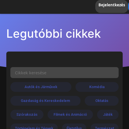
Bejelentkezés
Legutóbbi cikkek
Autók és Járművek
Komédia
Gazdaság és Kereskedelem
Oktatás
Szórakozás
Filmek és Animáció
Játék
Történelem és Tények
Életstílus
Természet