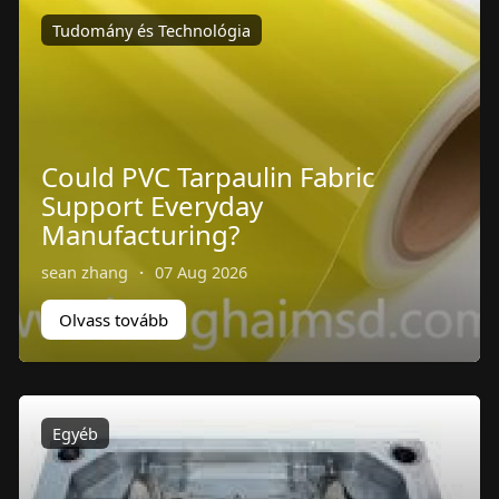
Tudomány és Technológia
Could PVC Tarpaulin Fabric
Support Everyday
Manufacturing?
sean zhang
·
07 Aug 2026
Olvass tovább
Egyéb