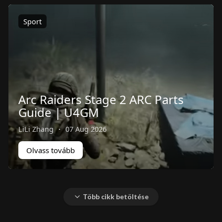
Sport
Arc Raiders Stage 2 ARC Parts
Guide | U4GM
LiLi Zhang
·
07 Aug 2026
Olvass tovább
Több cikk betöltése