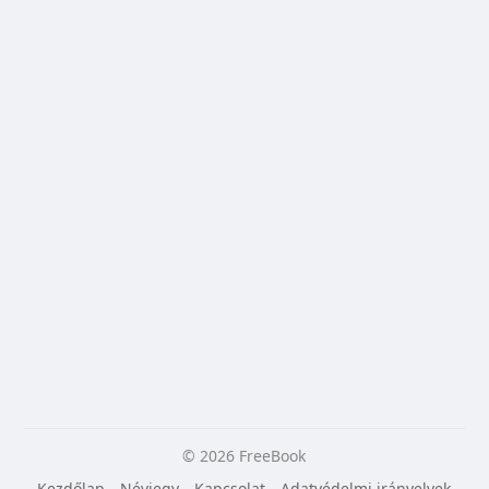
© 2026 FreeBook
Kezdőlap
Névjegy
Kapcsolat
Adatvédelmi irányelvek