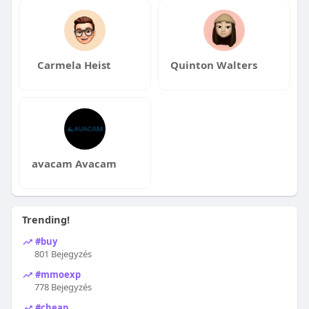
Carmela Heist
Quinton Walters
avacam Avacam
Trending!
#buy
801 Bejegyzés
#mmoexp
778 Bejegyzés
#cheap