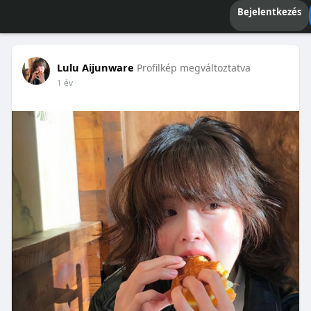
Bejelentkezés
Lulu Aijunware
Profilkép megváltoztatva
1 év