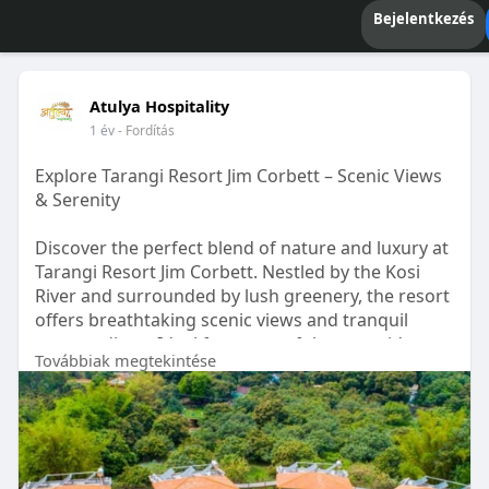
Bejelentkezés
Atulya Hospitality
1 év
- Fordítás
Explore Tarangi Resort Jim Corbett – Scenic Views
& Serenity
Discover the perfect blend of nature and luxury at
Tarangi Resort Jim Corbett. Nestled by the Kosi
River and surrounded by lush greenery, the resort
offers breathtaking scenic views and tranquil
surroundings. Ideal for a peaceful escape, it’s a
Továbbiak megtekintése
haven for nature lovers, wildlife enthusiasts, and
those seeking serenity.
For More Info Visit:
https://atulyahospitality.com/....hotel/tarangi-
resort