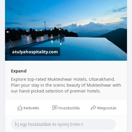
relaxation and fun!
For More Info Visit:
https://atulyahospitality.com/....uttarakhand/mukt
eshw
atulyahospitality.com
Expand
Explore top-rated Mukteshwar Hotels, Uttarakhand.
Plan your stay in the scenic beauty of Mukteshwar with
our hand-picked selection of premier hotels.
Kedvelés
Hozzászólás
Megosztás