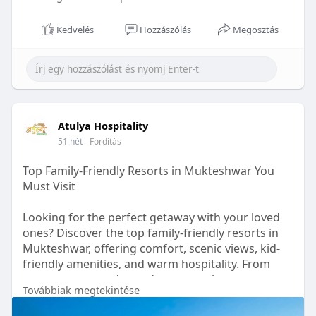
Kedvelés
Hozzászólás
Megosztás
Atulya Hospitality
51 hét
- Fordítás
Top Family-Friendly Resorts in Mukteshwar You
Must Visit
Looking for the perfect getaway with your loved
ones? Discover the top family-friendly resorts in
Mukteshwar, offering comfort, scenic views, kid-
friendly amenities, and warm hospitality. From
cozy stays to outdoor adventures, these resorts
Továbbiak megtekintése
ensure unforgettable family moments amidst the
serene Himalayan beauty. A perfect blend of