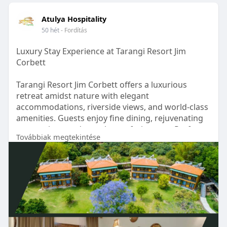
Atulya Hospitality
50 hét
- Fordítás
Luxury Stay Experience at Tarangi Resort Jim
Corbett
Tarangi Resort Jim Corbett offers a luxurious
retreat amidst nature with elegant
accommodations, riverside views, and world-class
amenities. Guests enjoy fine dining, rejuvenating
spa services, and seamless safari access. Perfect
Továbbiak megtekintése
for couples, families, and wildlife enthusiasts, it
combines comfort, adventure, and serenity for an
unforgettable Corbett experience.
For More Info Visit:
https://atulyahospitality.com/....hotel/tarangi-
resort