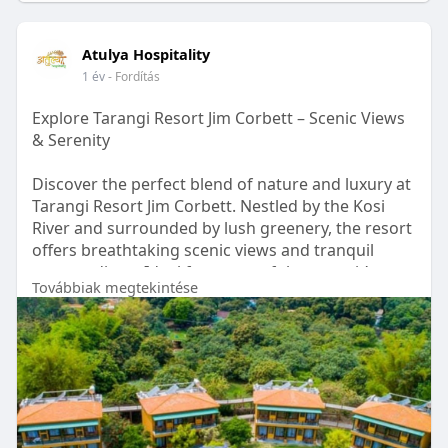
Atulya Hospitality
1 év
- Fordítás
Explore Tarangi Resort Jim Corbett – Scenic Views
& Serenity
Discover the perfect blend of nature and luxury at
Tarangi Resort Jim Corbett. Nestled by the Kosi
River and surrounded by lush greenery, the resort
offers breathtaking scenic views and tranquil
surroundings. Ideal for a peaceful escape, it’s a
Továbbiak megtekintése
haven for nature lovers, wildlife enthusiasts, and
those seeking serenity.
For More Info Visit:
https://atulyahospitality.com/....hotel/tarangi-
resort