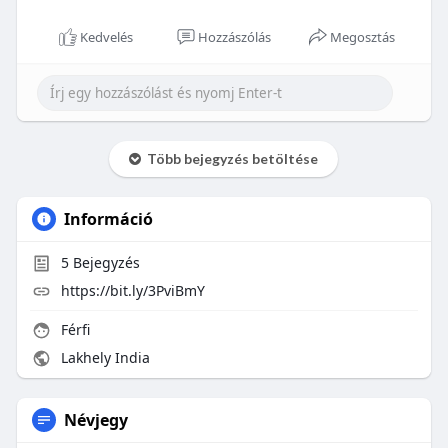
Kedvelés
Hozzászólás
Megosztás
Több bejegyzés betöltése
Információ
5
Bejegyzés
https://bit.ly/3PviBmY
Férfi
Lakhely India
Névjegy