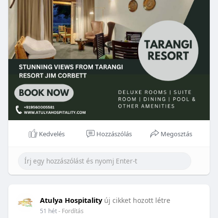
Kedvelés
Hozzászólás
Megosztás
Atulya Hospitality
új cikket hozott létre
51 hét
- Fordítás