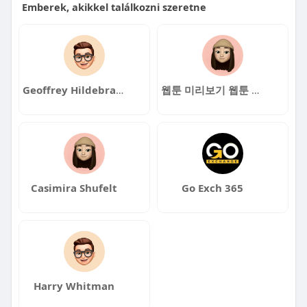
Emberek, akikkel találkozni szeretne
Geoffrey Hildebrand
웹툰 미리보기 웹툰 미리보기
Casimira Shufelt
Go Exch 365
Harry Whitman