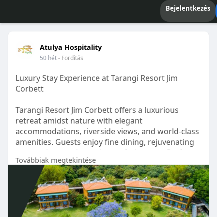
Bejelentkezés
Atulya Hospitality
50 hét
- Fordítás
Luxury Stay Experience at Tarangi Resort Jim
Corbett
Tarangi Resort Jim Corbett offers a luxurious
retreat amidst nature with elegant
accommodations, riverside views, and world-class
amenities. Guests enjoy fine dining, rejuvenating
spa services, and seamless safari access. Perfect
Továbbiak megtekintése
for couples, families, and wildlife enthusiasts, it
combines comfort, adventure, and serenity for an
unforgettable Corbett experience.
For More Info Visit:
https://atulyahospitality.com/....hotel/tarangi-