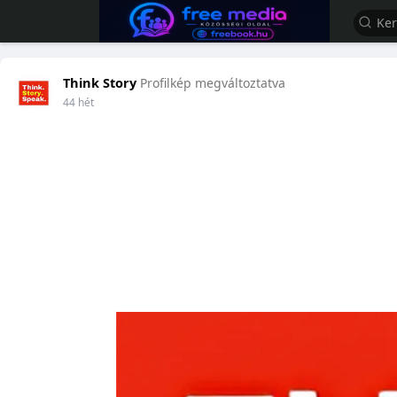
Think Story
Profilkép megváltoztatva
44 hét