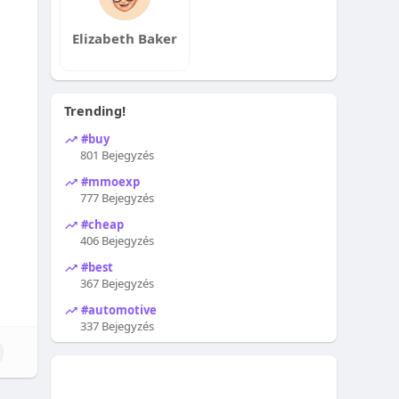
Elizabeth Baker
Trending!
#buy
801 Bejegyzés
#mmoexp
777 Bejegyzés
#cheap
406 Bejegyzés
#best
367 Bejegyzés
#automotive
337 Bejegyzés