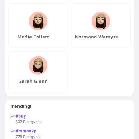
Madie Collett
Normand Wemyss
Sarah Glenn
Trending!
#buy
802 Bejegyzés
#mmoexp
778 Bejegyzés