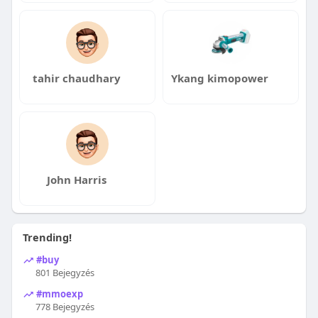
tahir chaudhary
Ykang kimopower
John Harris
Trending!
#buy
801 Bejegyzés
#mmoexp
778 Bejegyzés