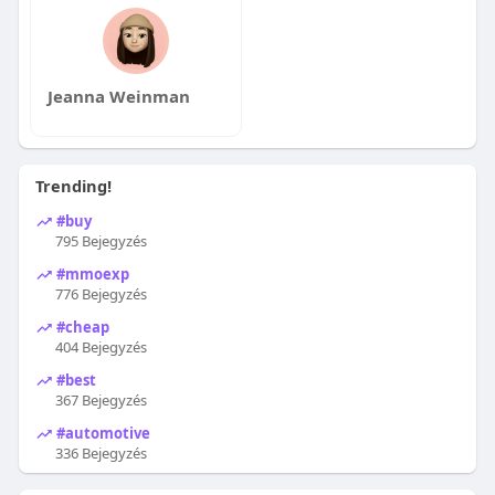
Jeanna Weinman
Trending!
#buy
795 Bejegyzés
#mmoexp
776 Bejegyzés
#cheap
404 Bejegyzés
#best
367 Bejegyzés
#automotive
336 Bejegyzés