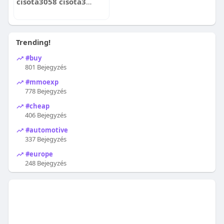
cisota3058 cisota3058
Trending!
#buy
801 Bejegyzés
#mmoexp
778 Bejegyzés
#cheap
406 Bejegyzés
#automotive
337 Bejegyzés
#europe
248 Bejegyzés