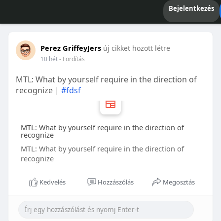
Bejelentkezés
Perez GriffeyJers
új cikket hozott létre
10 hét
- Fordítás
MTL: What by yourself require in the direction of
recognize |
#fdsf
MTL: What by yourself require in the direction of
recognize
MTL: What by yourself require in the direction of
recognize
Kedvelés
Hozzászólás
Megosztás