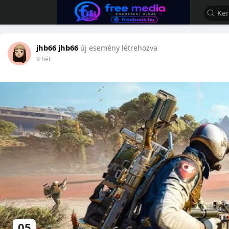
jhb66 jhb66
új esemény létrehozva
9 hét
05