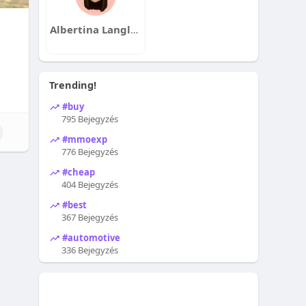
Albertina Langley
Trending!
#buy
795 Bejegyzés
#mmoexp
776 Bejegyzés
#cheap
404 Bejegyzés
#best
367 Bejegyzés
#automotive
336 Bejegyzés