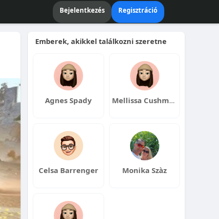
Bejelentkezés
Regisztráció
Emberek, akikkel találkozni szeretne
Agnes Spady
Mellissa Cushman
Celsa Barrenger
Monika Szàz