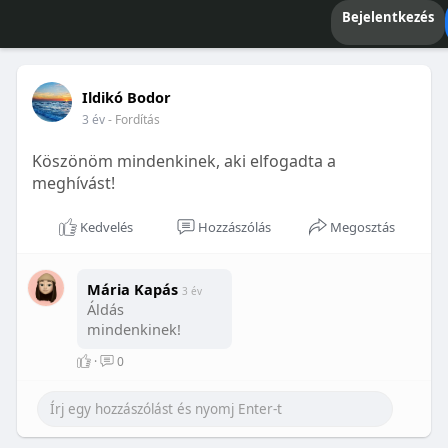
Bejelentkezés
Ildikó Bodor
3 év
- Fordítás
Köszönöm mindenkinek, aki elfogadta a
meghívást!
Kedvelés
Hozzászólás
Megosztás
Mária Kapás
3 év
Áldás
mindenkinek!
·
0