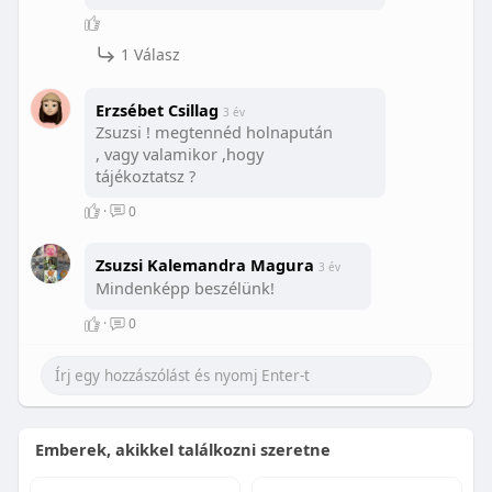
1 Válasz
Erzsébet Csillag
3 év
Zsuzsi ! megtennéd holnapután
, vagy valamikor ,hogy
tájékoztatsz ?
·
0
Zsuzsi Kalemandra Magura
3 év
Mindenképp beszélünk!
·
0
Emberek, akikkel találkozni szeretne