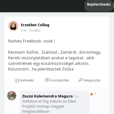
Bejelentkezés
Erzsébet Csillag
3 év
- Fordítás
Kedves Freebook- osok !
Keresem Siófok , Szántod , Zamárdi , Köröshegy,
Kereki viszonylatában azokat a tagokat , akik
szeretnének egy kosárközösséget alkotni.
Köszönöm , ha jelentkeztek Zsóka
Kedvelés
Hozzászólás
Megosztás
1
Zsuzsi Kalemandra Magura
3 év
Siófokon el fog indulni az Éden
Projekt! Holnap megyek
megbeszélésre!