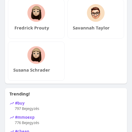
Fredrick Prouty
Savannah Taylor
Susana Schrader
Trending!
#buy
797 Bejegyzés
#mmoexp
776 Bejegyzés
#cheap