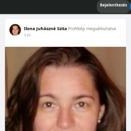
Bejelentkezés
Ilona Juhászné Szita
Profilkép megváltoztatva
3 év