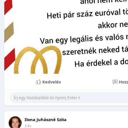
Kedvelés
Hozz
Ilona Juhászné Szita
3 év