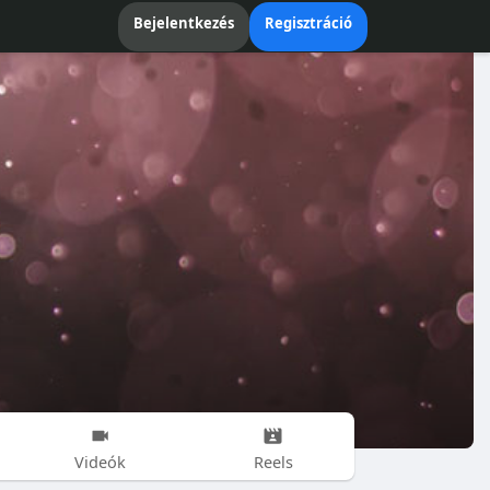
Bejelentkezés
Regisztráció
Videók
Reels