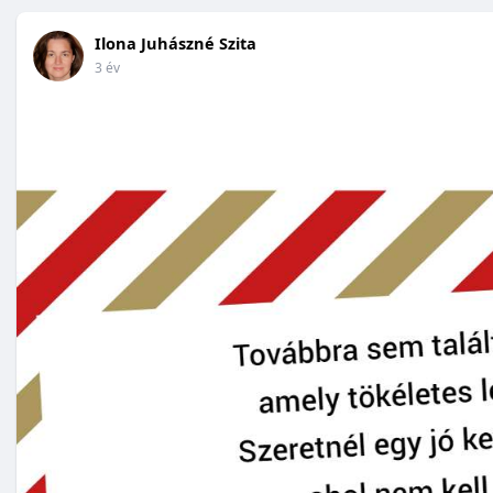
Ilona Juhászné Szita
3 év