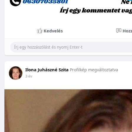
Kedvelés
Hozz
Ilona Juhászné Szita
Profilkép megváltoztatva
3 év