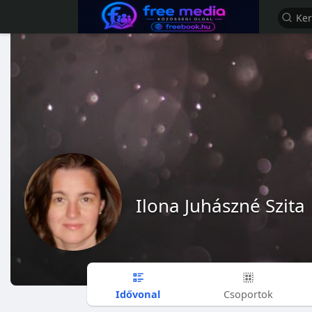
Ilona Juhászné Szita
Idővonal
Csoportok