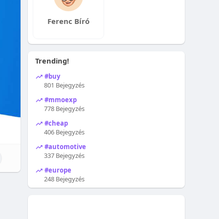
Ferenc Bíró
Trending!
#buy
801 Bejegyzés
#mmoexp
778 Bejegyzés
#cheap
406 Bejegyzés
#automotive
337 Bejegyzés
#europe
248 Bejegyzés