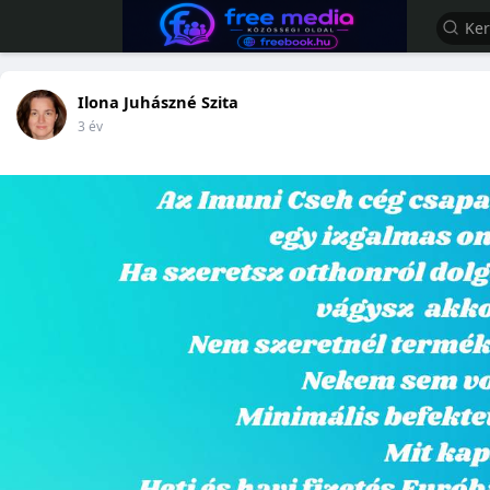
Ilona Juhászné Szita
3 év