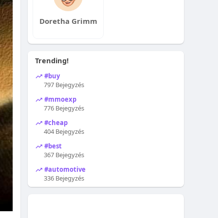
Doretha Grimm
Trending!
#buy
797 Bejegyzés
#mmoexp
776 Bejegyzés
#cheap
404 Bejegyzés
#best
367 Bejegyzés
#automotive
336 Bejegyzés