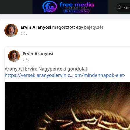
Ervin Aranyosi
megosztott egy
bejegyzés
2 év
Ervin Aranyosi
2 év
Aranyosi Ervin: Nagypénteki gondolat
https://versek.aranyosiervin.c....om/mindennapok-elet-