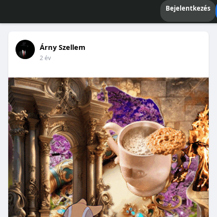
Bejelentkezés
Árny Szellem
2 év