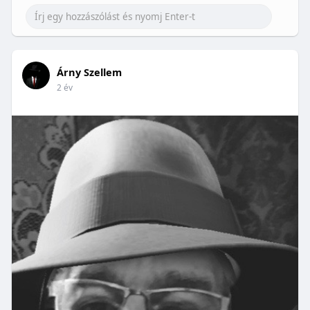
Árny Szellem
2 év