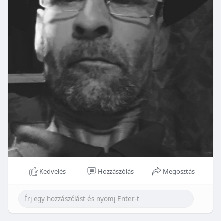
Kedvelés
Hozzászólás
Megosztás