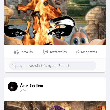
Kedvelés
Hozzászólás
Megosztás
Árny Szellem
2 év