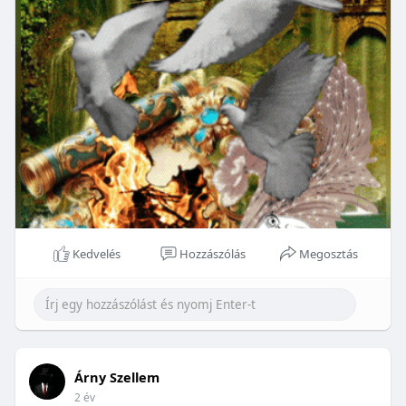
Kedvelés
Hozzászólás
Megosztás
Árny Szellem
2 év