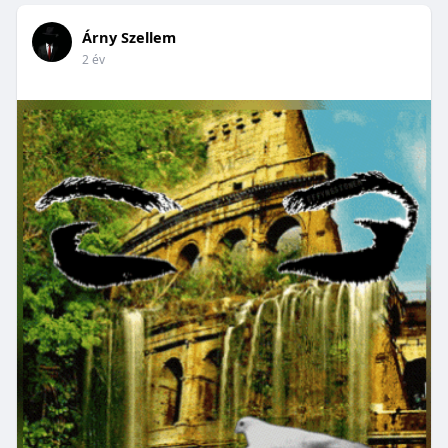
Árny Szellem
2 év