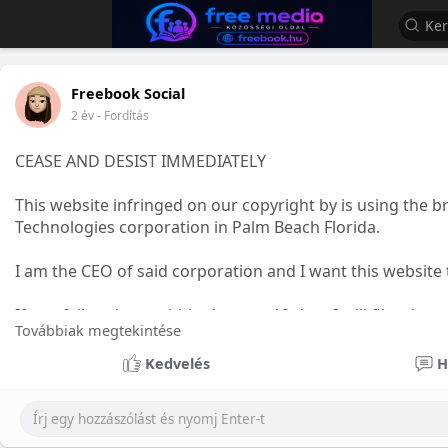
Freebook Social
2 év
- Fordítás
CEASE AND DESIST IMMEDIATELY
This website infringed on our copyright by is using the 
Technologies corporation in Palm Beach Florida.
I am the CEO of said corporation and I want this websit
If you fail to do so within the next 10 days I will file a l
Továbbiak megtekintése
According to DNS Records
Kedvelés
H
Forpsi is the domain registrar.
Sincerely CEO John Freeman