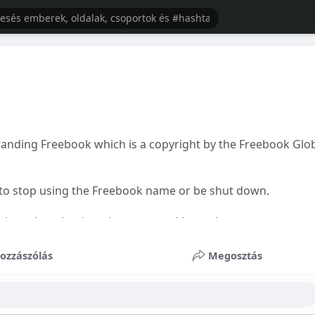
branding Freebook which is a copyright by the Freebook Glo
e to stop using the Freebook name or be shut down.
awsuit against the domain owner and its registrar.
ozzászólás
Megosztás