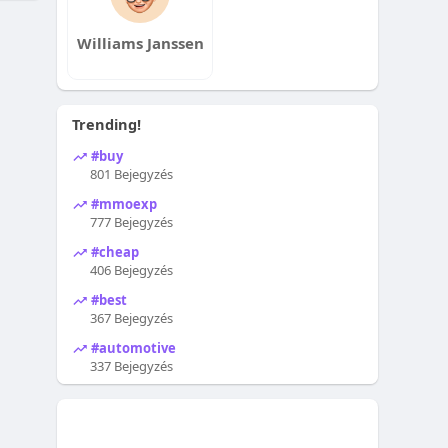
Williams Janssen
Trending!
#buy
801 Bejegyzés
#mmoexp
777 Bejegyzés
#cheap
406 Bejegyzés
#best
367 Bejegyzés
#automotive
337 Bejegyzés