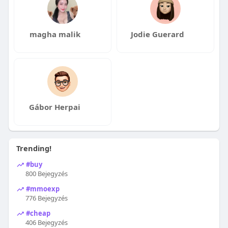
magha malik
Jodie Guerard
Gábor Herpai
Trending!
#buy
800 Bejegyzés
#mmoexp
776 Bejegyzés
#cheap
406 Bejegyzés