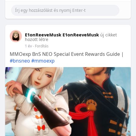
E1onReeveMusk E1onReeveMusk
új cikket
hozott létre
1 év
- Fordítás
MMOexp BnS NEO Special Event Rewards Guide |
#bnsneo
#mmoexp