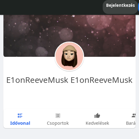
Bejelentkezés
E1onReeveMusk E1onReeveMusk
Idővonal
Csoportok
Kedvelések
Barát