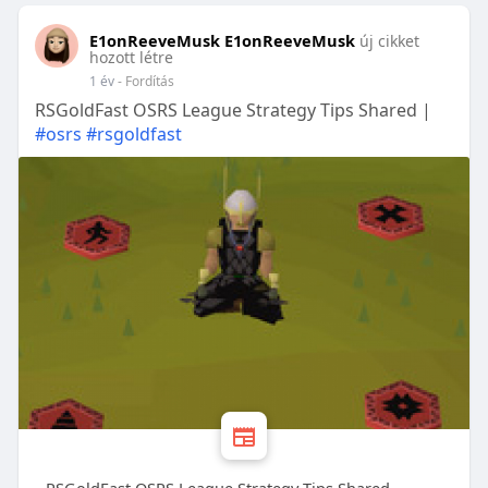
E1onReeveMusk E1onReeveMusk
új cikket
hozott létre
1 év
- Fordítás
RSGoldFast OSRS League Strategy Tips Shared |
#osrs
#rsgoldfast