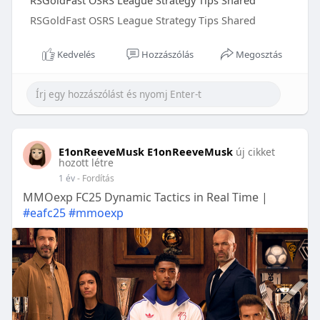
RSGoldFast OSRS League Strategy Tips Shared
RSGoldFast OSRS League Strategy Tips Shared
Kedvelés
Hozzászólás
Megosztás
E1onReeveMusk E1onReeveMusk
új cikket
hozott létre
1 év
- Fordítás
MMOexp FC25 Dynamic Tactics in Real Time |
#eafc25
#mmoexp