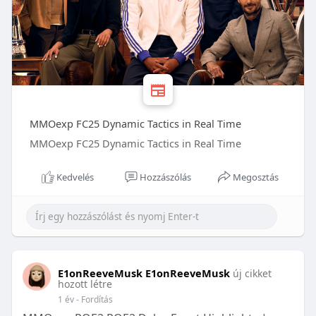
MMOexp FC25 Dynamic Tactics in Real Time
MMOexp FC25 Dynamic Tactics in Real Time
Kedvelés
Hozzászólás
Megosztás
E1onReeveMusk E1onReeveMusk
új cikket
hozott létre
1 év
- Fordítás