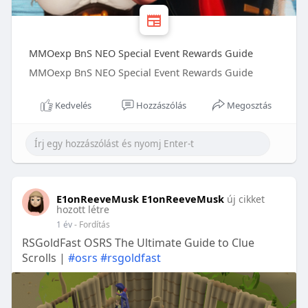
MMOexp BnS NEO Special Event Rewards Guide
MMOexp BnS NEO Special Event Rewards Guide
Kedvelés
Hozzászólás
Megosztás
E1onReeveMusk E1onReeveMusk
új cikket
hozott létre
1 év
- Fordítás
RSGoldFast OSRS The Ultimate Guide to Clue
Scrolls |
#osrs
#rsgoldfast