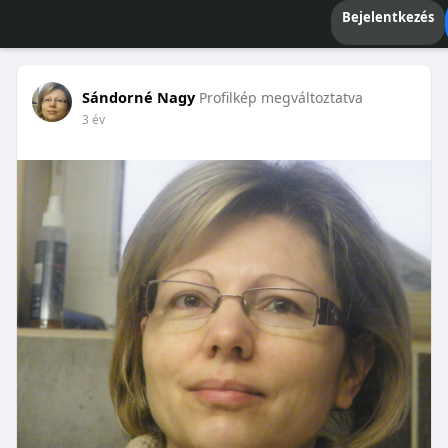
Bejelentkezés
Sándorné Nagy
Profilkép megváltoztatva
3 év