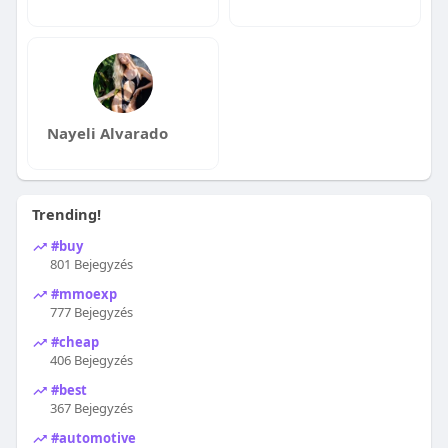
Nayeli Alvarado
Trending!
#buy
801 Bejegyzés
#mmoexp
777 Bejegyzés
#cheap
406 Bejegyzés
#best
367 Bejegyzés
#automotive