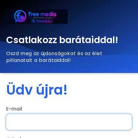
Csatlakozz barátaiddal!
Oszd meg az újdonságokat és az élet
pillanatait a barátaiddal!
Üdv újra!
E-mail