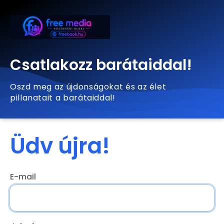
Csatlakozz barátaiddal!
Oszd meg az újdonságokat és az élet
pillanatait a barátaiddal!
Üdv újra!
E-mail