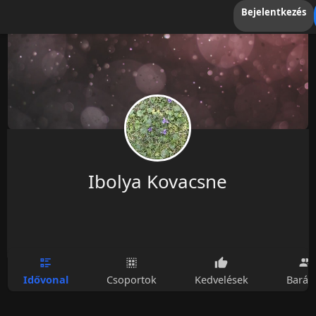
Bejelentkezés
Ibolya Kovacsne
Idővonal
Csoportok
Kedvelések
Barát