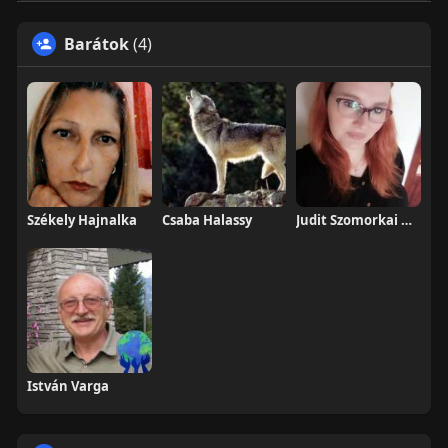
Barátok
(4)
Székely Hajnalka
Csaba Halassy
Judit Szomorkai Heffnerné
István Varga