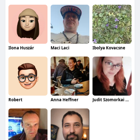
Ilona Huszár
Maci Laci
Ibolya Kovacsne
Robert
Anna Heffner
Judit Szomorkai Heffnerné