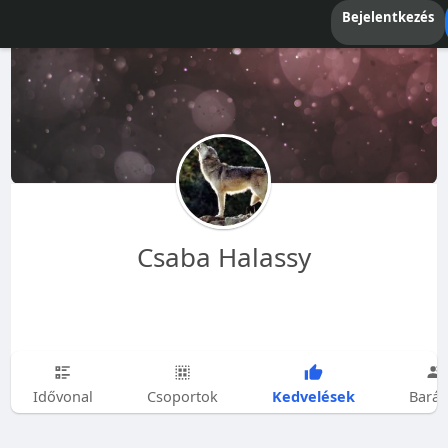
Bejelentkezés
Csaba Halassy
Kedvelések
Idővonal
Csoportok
Barát