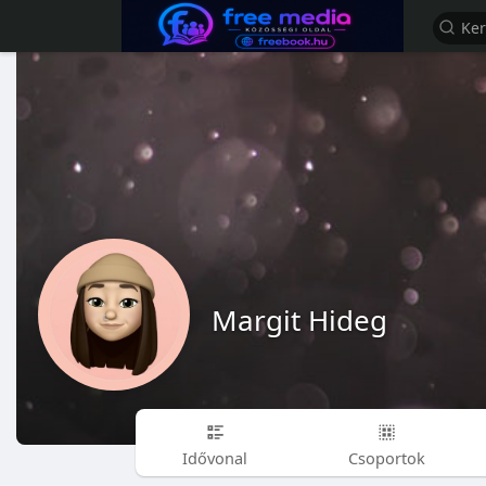
Margit Hideg
Idővonal
Csoportok