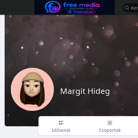
Margit Hideg
Idővonal
Csoportok