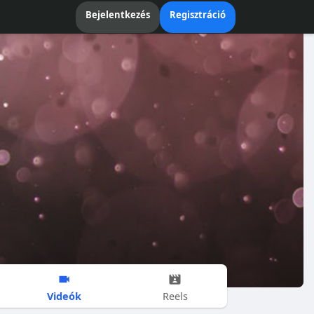
Bejelentkezés
Regisztráció
Videók
Reels