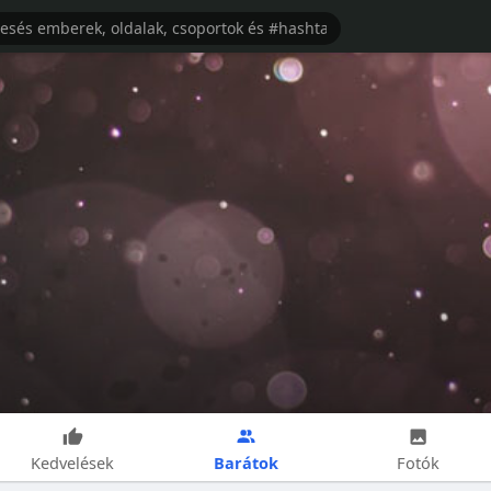
Barátok
Kedvelések
Fotók