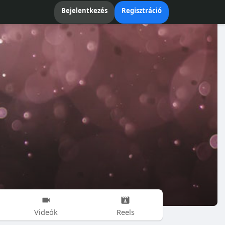
Bejelentkezés
Regisztráció
Videók
Reels