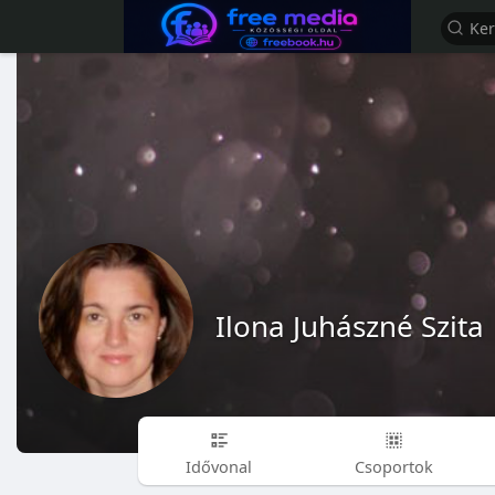
Ilona Juhászné Szita
Idővonal
Csoportok