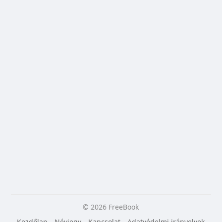
© 2026 FreeBook
Kezdőlap
Névjegy
Kapcsolat
Adatvédelmi irányelvek