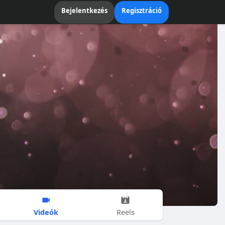
Bejelentkezés
Regisztráció
Videók
Reels