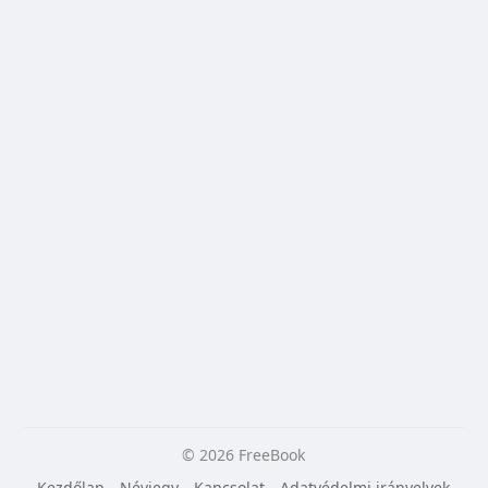
© 2026 FreeBook
Kezdőlap
Névjegy
Kapcsolat
Adatvédelmi irányelvek