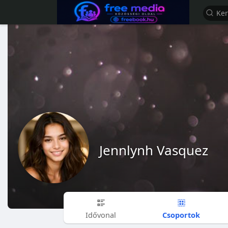
Jennlynh Vasquez
Csoportok
Idővonal