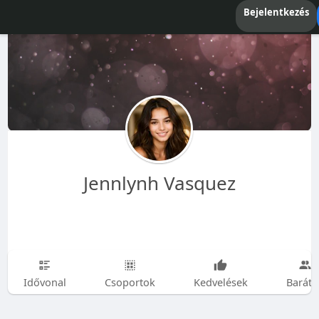
Bejelentkezés
Jennlynh Vasquez
Idővonal
Csoportok
Kedvelések
Baráto