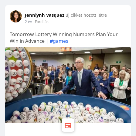
Jennlynh Vasquez
új cikket hozott létre
2 év
- Fordítás
Tomorrow Lottery Winning Numbers Plan Your
Win in Advance |
#games