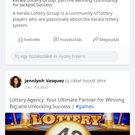
Kerala Lottery Group: Join the Winning Community
for Jackpot Success
A Kerala Lottery Group is a community of lottery
players who are passionate about the Kerala lottery
system.
Kedvelés
Hozzászólás
Megosztás
Jennlynh Vasquez
új cikket hozott létre
2 év
- Fordítás
Lottery Agency: Your Ultimate Partner for Winning
Big and Unlocking Success |
#games