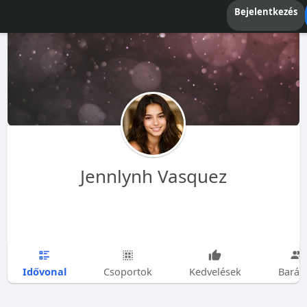
Bejelentkezés
Jennlynh Vasquez
Idővonal
Csoportok
Kedvelések
Barát