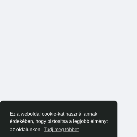
Ez a weboldal cookie-kat használ annak
érdekében, hogy biztosítsa a legjobb élményt
az oldalunkon.
Tudj meg többet