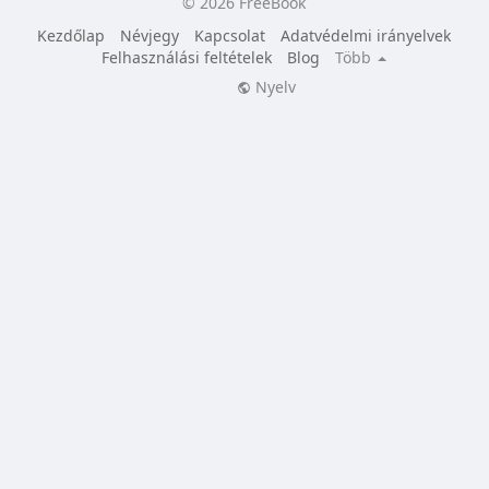
© 2026 FreeBook
Kezdőlap
Névjegy
Kapcsolat
Adatvédelmi irányelvek
Felhasználási feltételek
Blog
Több
Nyelv