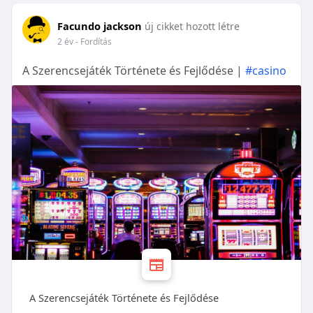
Facundo jackson
új cikket hozott létre
2 év
- Fordítás
A Szerencsejáték Története és Fejlődése |
#casino
A Szerencsejáték Története és Fejlődése