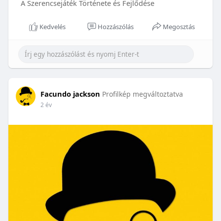
A Szerencsejáték Története és Fejlődése
Kedvelés
Hozzászólás
Megosztás
Facundo jackson
Profilkép megváltoztatva
2 év